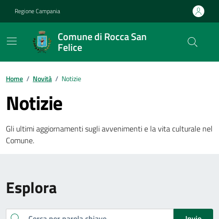
Vai ai contenuti
Vai al footer
Regione Campania
Comune di Rocca San
Felice
Home
/
Novità
/
Notizie
Notizie
Gli ultimi aggiornamenti sugli avvenimenti e la vita culturale nel
Comune.
Esplora
Cerca
Invio