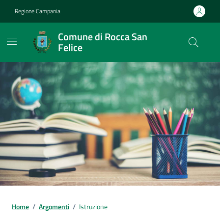
Vai ai contenuti
Vai al footer
Regione Campania
Comune di Rocca San
Felice
Home
/
Argomenti
/
Istruzione