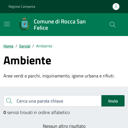
Vai ai contenuti
Vai al footer
Regione Campania
Comune di Rocca San
Felice
Home
/
Servizi
/
Ambiente
Ambiente
Aree verdi e parchi, inquinamento, igiene urbana e rifiuti.
Esplora tutti i servizi
Cerca una parola chiave
Invio
0
servizi trovati in ordine alfabetico
Nessun altro risultato