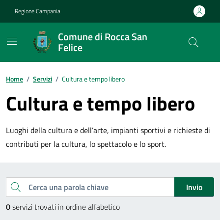
Vai ai contenuti
Vai al footer
Regione Campania
Comune di Rocca San
Felice
Home
/
Servizi
/
Cultura e tempo libero
Cultura e tempo libero
Luoghi della cultura e dell’arte, impianti sportivi e richieste di
contributi per la cultura, lo spettacolo e lo sport.
Esplora tutti i servizi
Cerca una parola chiave
Invio
0
servizi trovati in ordine alfabetico