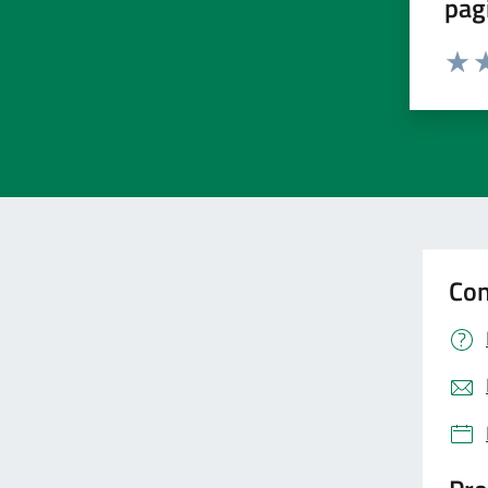
pag
Valut
Va
Con