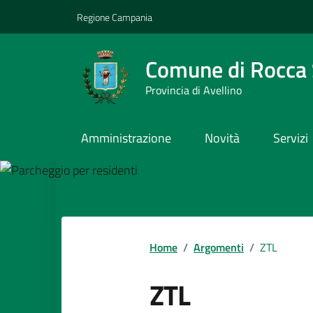
Vai ai contenuti
Vai al footer
Regione Campania
Comune di Rocca 
Provincia di Avellino
Amministrazione
Novità
Servizi
Home
/
Argomenti
/
ZTL
ZTL