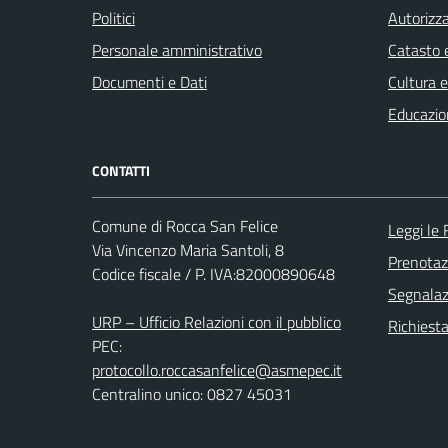
Politici
Autorizza
Personale amministrativo
Catasto e
Documenti e Dati
Cultura 
Educazio
CONTATTI
Comune di Rocca San Felice
Leggi le
Via Vincenzo Maria Santoli, 8
Prenota
Codice fiscale / P. IVA:82000890648
Segnalazi
URP – Ufficio Relazioni con il pubblico
Richiest
PEC:
protocollo.roccasanfelice@asmepec.it
Centralino unico: 0827 45031