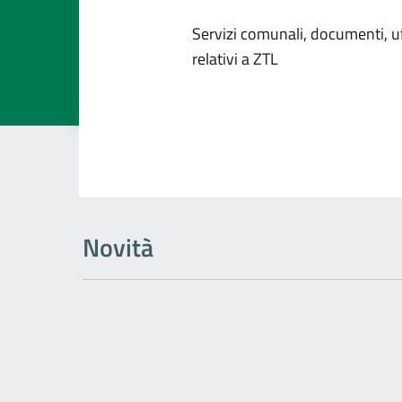
Dettagli dell
Servizi comunali, documenti, uff
relativi a ZTL
Novità