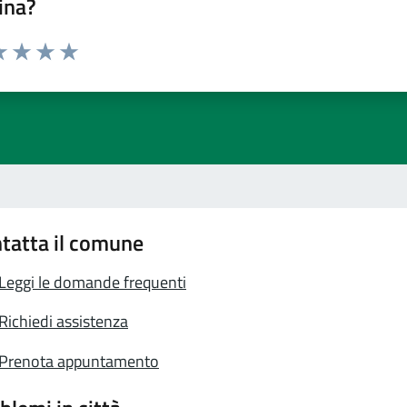
ina?
a 1 stelle su 5
luta 2 stelle su 5
Valuta 3 stelle su 5
Valuta 4 stelle su 5
Valuta 5 stelle su 5
tatta il comune
Leggi le domande frequenti
Richiedi assistenza
Prenota appuntamento