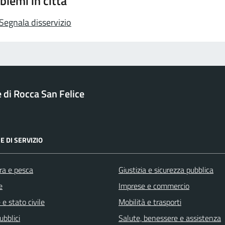
blemi in città
Segnala disservizio
di Rocca San Felice
E DI SERVIZIO
ra e pesca
Giustizia e sicurezza pubblica
e
Imprese e commercio
e stato civile
Mobilità e trasporti
ubblici
Salute, benessere e assistenza