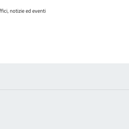
'argomento
ici, notizie ed eventi