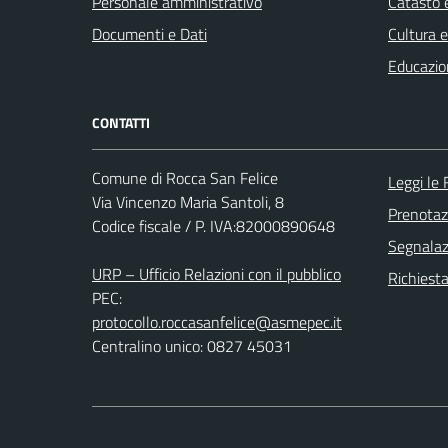
Personale amministrativo
Catasto e
Documenti e Dati
Cultura 
Educazio
CONTATTI
Comune di Rocca San Felice
Leggi le
Via Vincenzo Maria Santoli, 8
Prenota
Codice fiscale / P. IVA:82000890648
Segnalazi
URP – Ufficio Relazioni con il pubblico
Richiest
PEC:
protocollo.roccasanfelice@asmepec.it
Centralino unico: 0827 45031