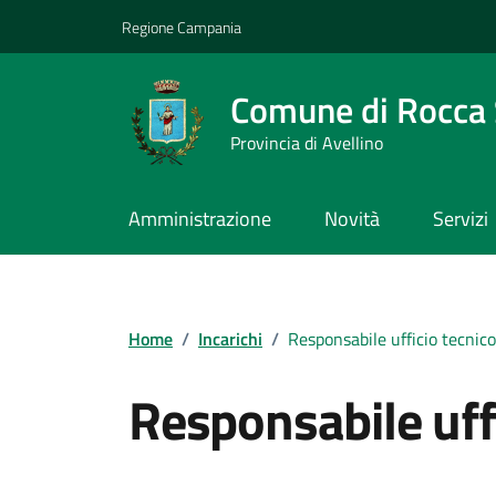
Vai ai contenuti
Vai al footer
Regione Campania
Comune di Rocca 
Provincia di Avellino
Amministrazione
Novità
Servizi
Home
/
Incarichi
/
Responsabile ufficio tecnico
Responsabile uff