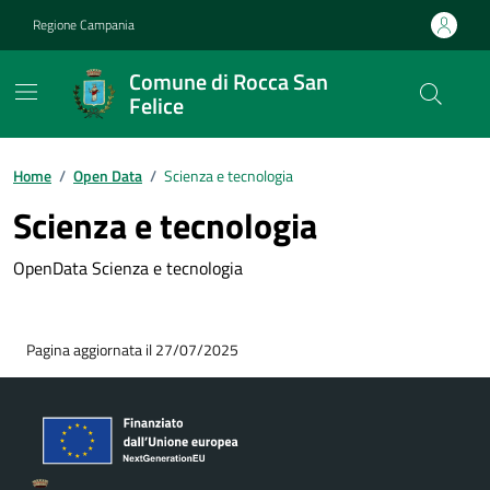
Vai ai contenuti
Vai al footer
Regione Campania
Comune di Rocca San
Felice
Home
/
Open Data
/
Scienza e tecnologia
Scienza e tecnologia
OpenData Scienza e tecnologia
Pagina aggiornata il 27/07/2025