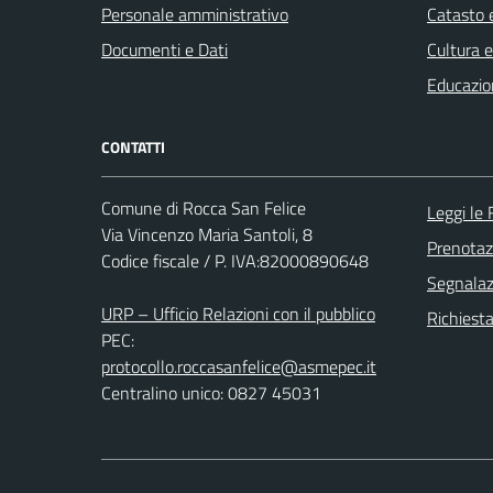
Personale amministrativo
Catasto e
Documenti e Dati
Cultura 
Educazio
CONTATTI
Comune di Rocca San Felice
Leggi le
Via Vincenzo Maria Santoli, 8
Prenota
Codice fiscale / P. IVA:82000890648
Segnalazi
URP – Ufficio Relazioni con il pubblico
Richiest
PEC:
protocollo.roccasanfelice@asmepec.it
Centralino unico: 0827 45031