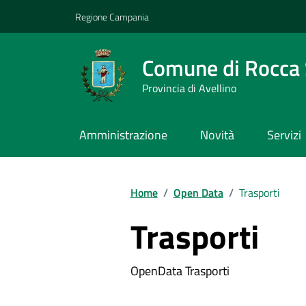
Vai ai contenuti
Vai al footer
Regione Campania
Comune di Rocca 
Provincia di Avellino
Amministrazione
Novità
Servizi
Home
/
Open Data
/
Trasporti
Trasporti
OpenData Trasporti