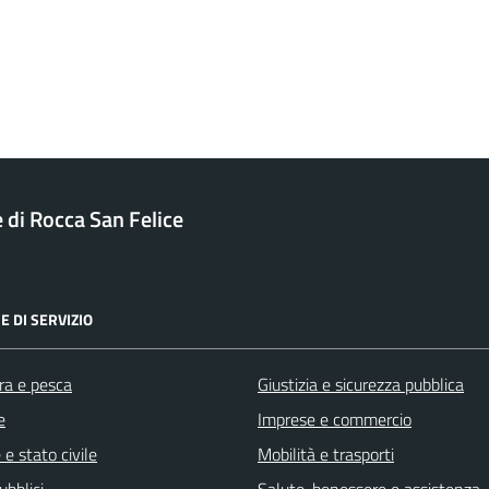
di Rocca San Felice
E DI SERVIZIO
ra e pesca
Giustizia e sicurezza pubblica
e
Imprese e commercio
e stato civile
Mobilità e trasporti
ubblici
Salute, benessere e assistenza