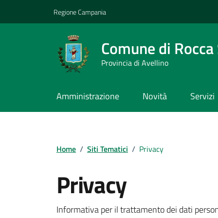
Vai ai contenuti
Vai al footer
Regione Campania
Comune di Rocca 
Provincia di Avellino
Amministrazione
Novità
Servizi
Home
/
Siti Tematici
/
Privacy
Privacy
Informativa per il trattamento dei dati perso