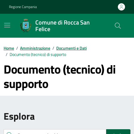
Vai ai contenuti
Vai al footer
Regione Campania
Comune di Rocca San
Felice
Home
/
Amministrazione
/
Documenti e Dati
/
Documento (tecnico) di supporto
Documento (tecnico) di
supporto
Esplora