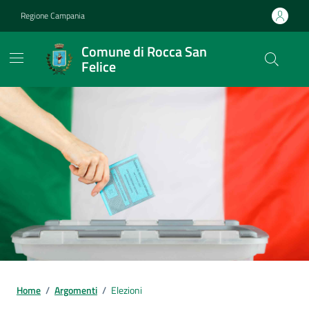
Vai ai contenuti
Vai al footer
Regione Campania
Comune di Rocca San
Felice
Home
/
Argomenti
/
Elezioni