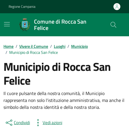
Vai ai contenuti
Vai al footer
Regione Campania
Comune di Rocca San
Felice
Home
/
Vivere il Comune
/
Luoghi
/
Municipio
/
Municipio di Rocca San Felice
Municipio di Rocca San
Felice
Il cuore pulsante della nostra comunità, il Municipio
rappresenta non solo l'istituzione amministrativa, ma anche il
simbolo della nostra identità e della nostra storia.
Condividi
Vedi azioni